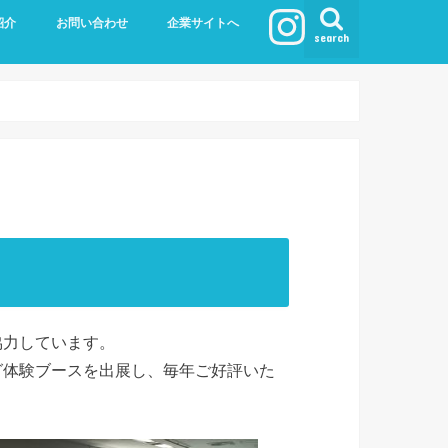
紹介
お問い合わせ
企業サイトへ
search
体験イベント
短期講座
定期講座
技術家庭科
特別支援学級
校
学習
協力しています。
グ体験ブースを出展し、毎年ご好評いた