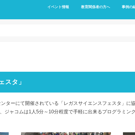
イベント情報
教育関係者の方へ
事例の
保護者の方へ
教材について
小学生・
小学生・
小学校・
中学生・
中学生・
IT専門学
職場体験
ェスタ」
クセンターにて開催されている「レガスサイエンスフェスタ」に
、ジャコムは1人5分～10分程度で手軽に出来るプログラミン