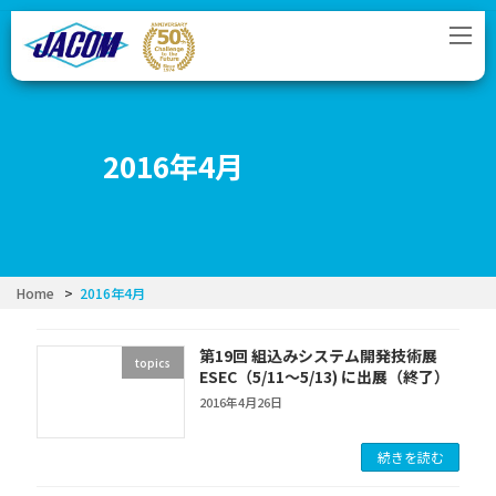
コ
ナ
ン
ビ
テ
ゲ
ン
ー
ツ
シ
へ
ョ
ス
ン
2016年4月
キ
に
ッ
移
プ
動
Home
2016年4月
第19回 組込みシステム開発技術展
topics
ESEC（5/11～5/13) に出展（終了）
2016年4月26日
続きを読む