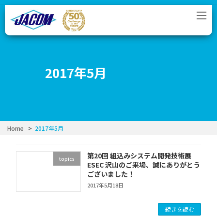
コ
ナ
ン
ビ
テ
ゲ
ン
ー
ツ
シ
へ
ョ
ス
ン
2017年5月
キ
に
ッ
移
プ
動
Home
2017年5月
第20回 組込みシステム開発技術展
topics
ESEC 沢山のご来場、誠にありがとう
ございました！
2017年5月18日
続きを読む