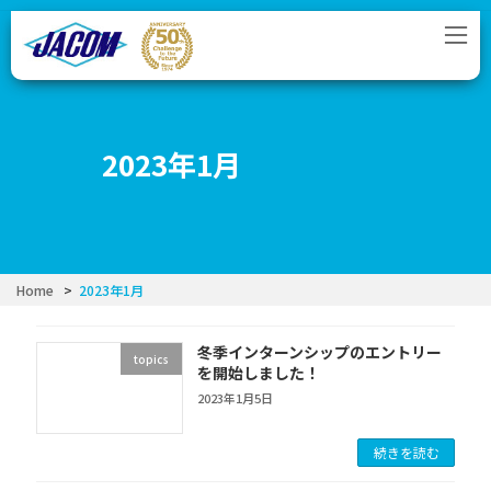
コ
ナ
ン
ビ
テ
ゲ
ン
ー
ツ
シ
へ
ョ
ス
ン
2023年1月
キ
に
ッ
移
プ
動
Home
2023年1月
冬季インターンシップのエントリー
topics
を開始しました！
2023年1月5日
続きを読む