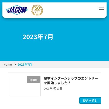
コ
ナ
ン
ビ
テ
ゲ
ン
ー
ツ
シ
へ
ョ
ス
ン
2023年7月
キ
に
ッ
移
プ
動
Home
2023年7月
夏季インターンシップのエントリー
topics
を開始しました！
2023年7月10日
続きを読む