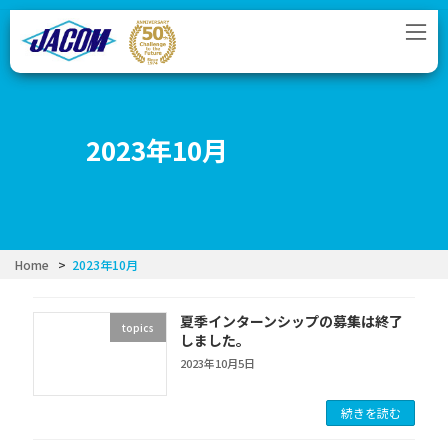
コ
ナ
ン
ビ
テ
ゲ
ン
ー
ツ
シ
へ
ョ
ス
ン
2023年10月
キ
に
ッ
移
プ
動
Home
2023年10月
夏季インターンシップの募集は終了
topics
しました。
2023年10月5日
続きを読む