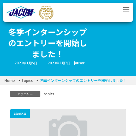
コ
ナ
ン
ビ
テ
ゲ
ン
ー
ツ
シ
冬季インターンシップ
へ
ョ
ス
ン
のエントリーを開始し
キ
に
ッ
移
ました！
プ
動
最
2023年1月5日
2023年3月7日
jauser
終
更
新
日
Home
topics
冬季インターンシップのエントリーを開始しました！
時
:
topics
カテゴリー
前の記事