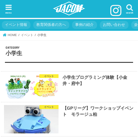
menu
search
イベント情報
教育関係者の方へ
事例の紹介
お問い合わせ
HOME
イベント
小学生
小学生
イベント
小学生プログラミング体験【小金
井・府中】
イベント
【GPリーグ】ワークショップイベン
ト モラージュ柏