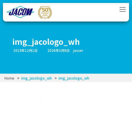
コ
ナ
ン
ビ
テ
ゲ
ン
ー
ツ
シ
へ
ョ
ス
ン
img_jacologo_wh
キ
に
ッ
移
最
2019年12月1日
2026年5月8日
jauser
プ
動
終
更
新
日
時
:
Home
img_jacologo_wh
img_jacologo_wh