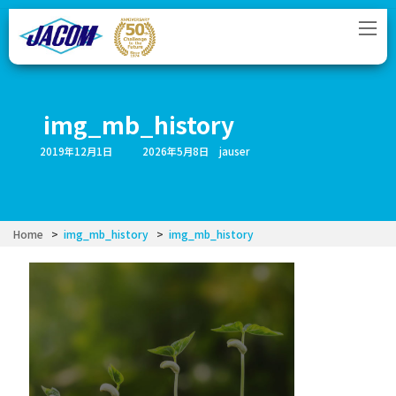
コ
ナ
ン
ビ
テ
ゲ
ン
ー
ツ
シ
へ
ョ
ス
ン
img_mb_history
キ
に
ッ
移
最
2019年12月1日
2026年5月8日
jauser
プ
動
終
更
新
日
時
:
Home
img_mb_history
img_mb_history