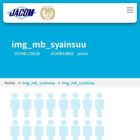
コ
ナ
ン
ビ
テ
ゲ
ン
ー
ツ
シ
へ
ョ
ス
ン
img_mb_syainsuu
キ
に
ッ
移
最
2019年12月1日
2026年5月8日
jauser
プ
動
終
更
新
日
時
:
Home
img_mb_syainsuu
img_mb_syainsuu