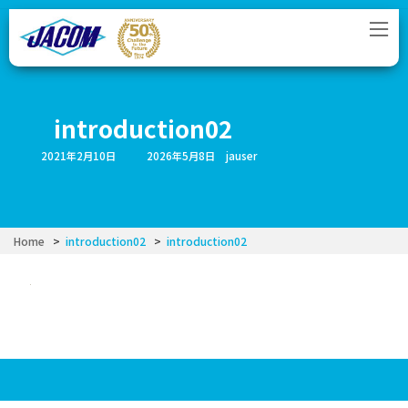
コ
ナ
ン
ビ
テ
ゲ
ン
ー
ツ
シ
へ
ョ
ス
ン
introduction02
キ
に
ッ
移
最
2021年2月10日
2026年5月8日
jauser
プ
動
終
更
新
日
時
:
Home
introduction02
introduction02