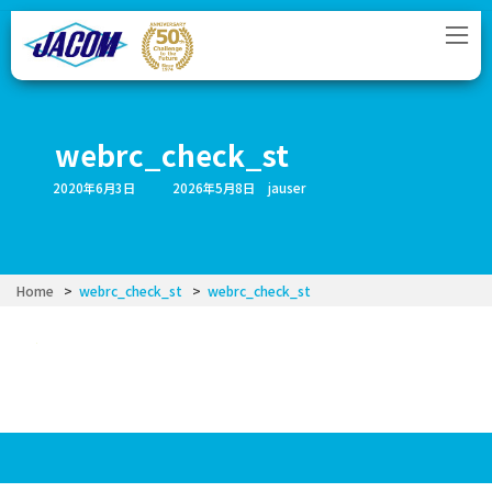
コ
ナ
ン
ビ
テ
ゲ
ン
ー
ツ
シ
へ
ョ
ス
ン
webrc_check_st
キ
に
ッ
移
最
2020年6月3日
2026年5月8日
jauser
プ
動
終
更
新
日
時
:
Home
webrc_check_st
webrc_check_st