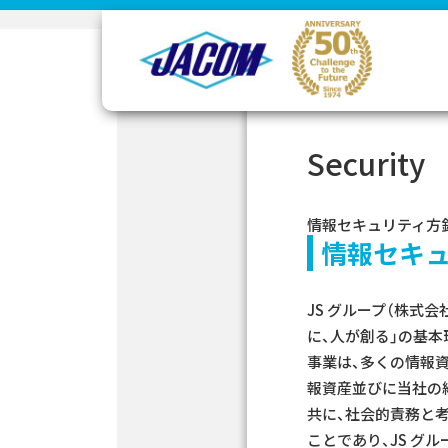
コ
ナ
Home
企業情報
CSR 活動
情報セキュリティ方針
ン
ビ
テ
ゲ
ン
ー
ツ
シ
へ
ョ
ス
ン
Security
キ
に
ッ
移
プ
動
情報セキュリティ方
情報セキ
JS グループ（株式
に、人が創る」の基
事業は、多くの情報
報資産並びに当社の
共に、社会的責務と
ことであり、JS グ