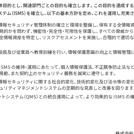
体目的とし、関連部門ごとの目的も確立します。この目的を達成する
テム（ISMS）を確立し、以下の基本方針を定め、これを運用し充実
は情報セキュリティ管理体制の確立と環境を整備し、保有する全情報
発的かを問わず、機密性・完全性・可用性を保護し、すべての脅威か
、全情報資産を特定し、リスクアセスメントを実施し、合理的で適切
は役員及び従業員へ教育訓練を行い、情報保護意識の向上と情報管理
は ISMS の維持・運用にあたって、個人情報保護法、不正競争防止法
・規範、また契約上のセキュリティ義務を誠実に遵守します。
は情報セキュリティに関する社会的変化、技術的変化及び法令等の変
キュリティマネジメントシステムの定期的な見直しと改善を図ります
トシステム（QMS）との統合運用によって、より効果的な ISMS の
株式会社