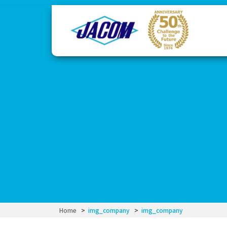
コ
ナ
ン
ビ
テ
ゲ
ン
ー
ツ
シ
へ
ョ
ス
ン
キ
に
ッ
移
プ
動
Home
img_company
img_company