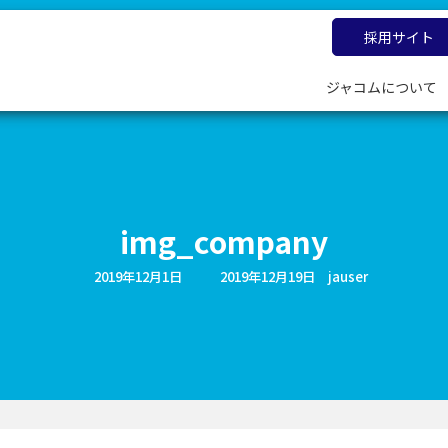
採用サイト
ジャコムについて
img_company
最
2019年12月1日
2019年12月19日
jauser
終
更
新
日
時
: