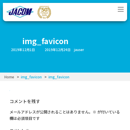
コ
ナ
ン
ビ
テ
ゲ
ン
ー
ツ
シ
へ
ョ
ス
ン
img_favicon
キ
に
ッ
移
最
2019年12月1日
2019年12月24日
jauser
プ
動
終
更
新
日
時
:
Home
img_favicon
img_favicon
コメントを残す
メールアドレスが公開されることはありません。
※
が付いている
欄は必須項目です