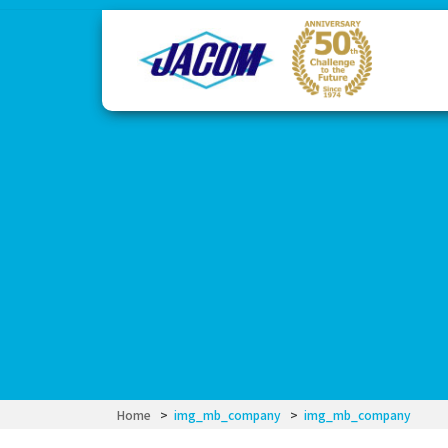
コ
ナ
ン
ビ
テ
ゲ
ン
ー
ツ
シ
へ
ョ
ス
ン
キ
に
ッ
移
プ
動
Home
img_mb_company
img_mb_company