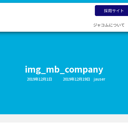
採用サイト
ジャコムについて
img_mb_company
最
2019年12月1日
2019年12月19日
jauser
終
更
新
日
時
: