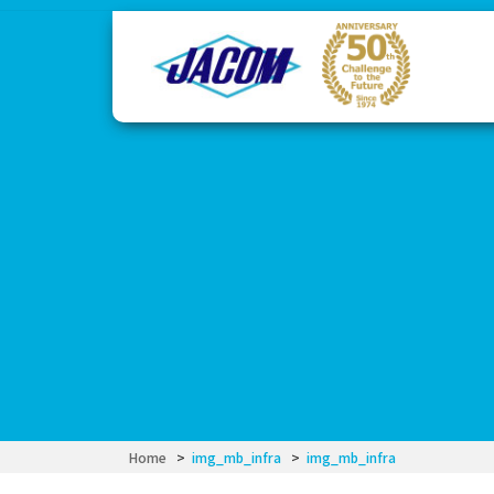
コ
ナ
ン
ビ
テ
ゲ
ン
ー
ツ
シ
へ
ョ
ス
ン
キ
に
ッ
移
プ
動
Home
img_mb_infra
img_mb_infra