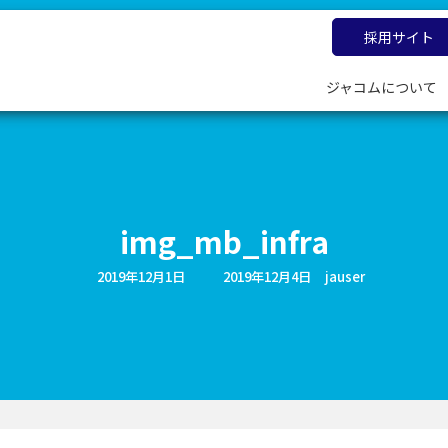
採用サイト
ジャコムについて
img_mb_infra
最
2019年12月1日
2019年12月4日
jauser
終
更
新
日
時
: